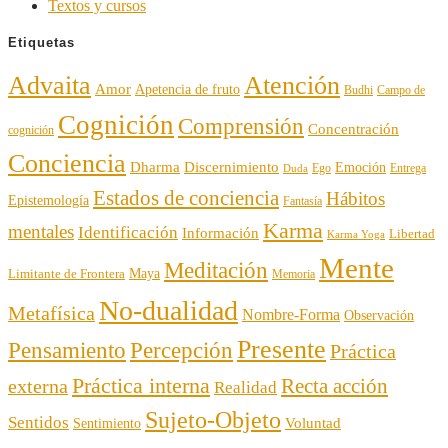
Textos y cursos
Etiquetas
Advaita
Atención
Amor
Apetencia de fruto
Budhi
Campo de
Cognición
Comprensión
Concentración
cognición
Conciencia
Discernimiento
Dharma
Emoción
Ego
Entrega
Duda
Estados de conciencia
Hábitos
Epistemología
Fantasía
Karma
mentales
Identificación
Información
Libertad
Karma Yoga
Mente
Meditación
Maya
Limitante de Frontera
Memoria
No-dualidad
Metafísica
Nombre-Forma
Observación
Presente
Pensamiento
Percepción
Práctica
Práctica interna
externa
Recta acción
Realidad
Sujeto-Objeto
Sentidos
Voluntad
Sentimiento